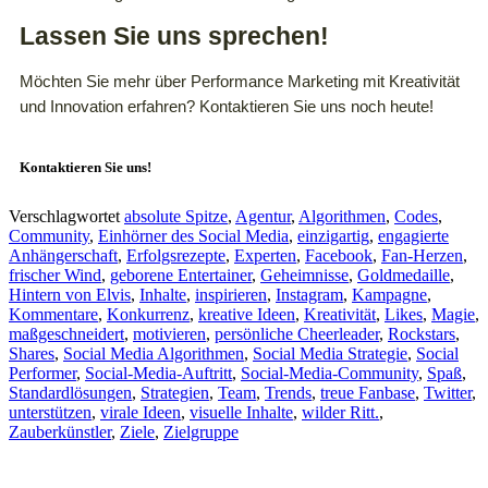
Lassen Sie uns sprechen!
Möchten Sie mehr über Performance Marketing mit Kreativität
und Innovation erfahren? Kontaktieren Sie uns noch heute!
Kontaktieren Sie uns!
Verschlagwortet
absolute Spitze
,
Agentur
,
Algorithmen
,
Codes
,
Community
,
Einhörner des Social Media
,
einzigartig
,
engagierte
Anhängerschaft
,
Erfolgsrezepte
,
Experten
,
Facebook
,
Fan-Herzen
,
frischer Wind
,
geborene Entertainer
,
Geheimnisse
,
Goldmedaille
,
Hintern von Elvis
,
Inhalte
,
inspirieren
,
Instagram
,
Kampagne
,
Kommentare
,
Konkurrenz
,
kreative Ideen
,
Kreativität
,
Likes
,
Magie
,
maßgeschneidert
,
motivieren
,
persönliche Cheerleader
,
Rockstars
,
Shares
,
Social Media Algorithmen
,
Social Media Strategie
,
Social
Performer
,
Social-Media-Auftritt
,
Social-Media-Community
,
Spaß
,
Standardlösungen
,
Strategien
,
Team
,
Trends
,
treue Fanbase
,
Twitter
,
unterstützen
,
virale Ideen
,
visuelle Inhalte
,
wilder Ritt.
,
Zauberkünstler
,
Ziele
,
Zielgruppe
Impressum
|
Datenschutzerklärung
|
AGB
|
Cookie‑Richtlinie (EU)