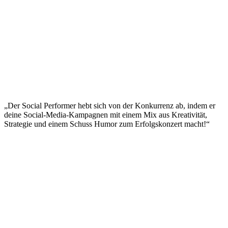
„Der Social Performer hebt sich von der Konkurrenz ab, indem er
deine Social-Media-Kampagnen mit einem Mix aus Kreativität,
Strategie und einem Schuss Humor zum Erfolgskonzert macht!“
Impressum
|
Datenschutzerklärung
|
AGB
|
Cookie‑Richtlinie
(EU)
© 2026 Social Performer. Alle Rechte vorbehalten.