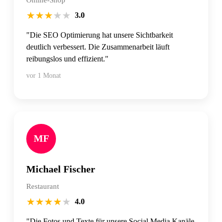
★
★
★
★
★
3.0
"Die SEO Optimierung hat unsere Sichtbarkeit
deutlich verbessert. Die Zusammenarbeit läuft
reibungslos und effizient."
vor 1 Monat
MF
Michael Fischer
Restaurant
★
★
★
★
★
4.0
"Die Fotos und Texte für unsere Social Media Kanäle