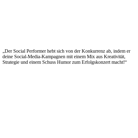
„Der Social Performer hebt sich von der Konkurrenz ab, indem er
deine Social-Media-Kampagnen mit einem Mix aus Kreativität,
Strategie und einem Schuss Humor zum Erfolgskonzert macht!“
Impressum
|
Datenschutzerklärung
|
AGB
|
Cookie‑Richtlinie
(EU)
© 2026 Social Performer. Alle Rechte vorbehalten.