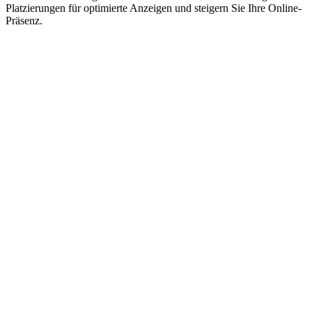
Platzierungen für optimierte Anzeigen und steigern Sie Ihre Online-
Präsenz.
Impressum
|
Datenschutzerklärung
|
AGB
|
Cookie‑Richtlinie
(EU)
© 2026 Social Performer. Alle Rechte vorbehalten.