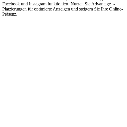
Facebook und Instagram funktioniert. Nutzen Sie Advantage+-
Platzierungen für optimierte Anzeigen und steigern Sie Ihre Online-
Präsenz.
Impressum
|
Datenschutzerklärung
|
AGB
|
Cookie‑Richtlinie (EU)
© 2026 Social Performer. Alle Rechte vorbehalten.