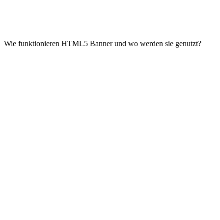
Wie funktionieren HTML5 Banner und wo werden sie genutzt?
Impressum
|
Datenschutzerklärung
|
AGB
|
Cookie‑Richtlinie
(EU)
© 2026 Social Performer. Alle Rechte vorbehalten.