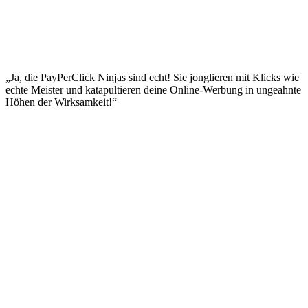
„Ja, die PayPerClick Ninjas sind echt! Sie jonglieren mit Klicks wie
echte Meister und katapultieren deine Online-Werbung in ungeahnte
Höhen der Wirksamkeit!“
Impressum
|
Datenschutzerklärung
|
AGB
|
Cookie‑Richtlinie (EU)
© 2026 Social Performer. Alle Rechte vorbehalten.