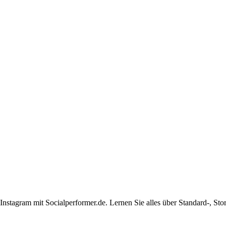
nstagram mit Socialperformer.de. Lernen Sie alles über Standard-, Sto
Impressum
|
Datenschutzerklärung
|
AGB
|
Cookie‑Richtlinie (EU)