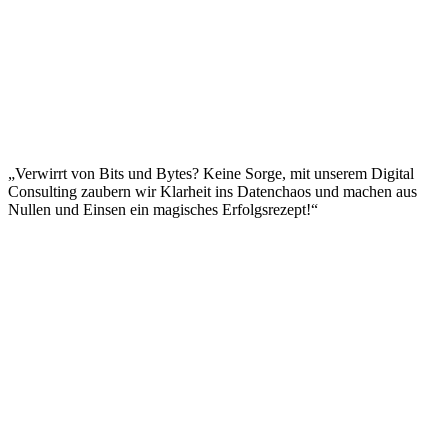
„Verwirrt von Bits und Bytes? Keine Sorge, mit unserem Digital
Consulting zaubern wir Klarheit ins Datenchaos und machen aus
Nullen und Einsen ein magisches Erfolgsrezept!“
Impressum
|
Datenschutzerklärung
|
AGB
|
Cookie‑Richtlinie
(EU)
© 2026 Social Performer. Alle Rechte vorbehalten.