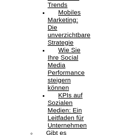
Trends
Mobiles
Marketing:
Die
unverzichtbare
Strategie
Wie Sie
Ihre Social
Media
Performance
steigern
können
KPIs auf
Sozialen
Medien: Ein
Leitfaden für
Unternehmen
Gibt es