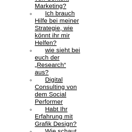
Marketing?
Ich brauch
Hilfe bei meiner
Strategie, wie
könnt ihr mir
Helfen?
wie sieht bei
euch der
„Research“
aus?
Digital
Consulting von
dem Social
Performer
Habt Ihr
Erfahrung mit
Grafik Design?
Wie schaut