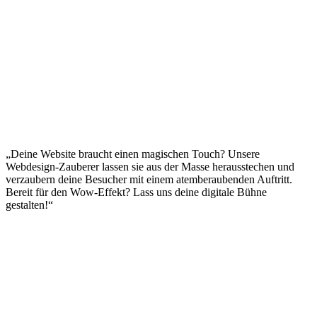
„Deine Website braucht einen magischen Touch? Unsere
Webdesign-Zauberer lassen sie aus der Masse herausstechen und
verzaubern deine Besucher mit einem atemberaubenden Auftritt.
Bereit für den Wow-Effekt? Lass uns deine digitale Bühne
gestalten!“
Impressum
|
Datenschutzerklärung
|
AGB
|
Cookie‑Richtlinie
(EU)
© 2026 Social Performer. Alle Rechte vorbehalten.