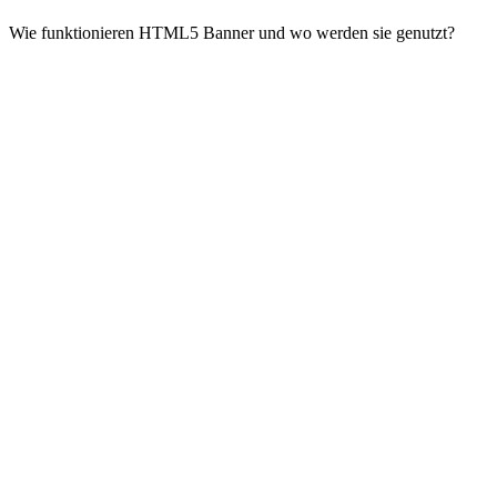
Wie funktionieren HTML5 Banner und wo werden sie genutzt?
Impressum
|
Datenschutzerklärung
|
AGB
|
Cookie‑Richtlinie (EU)
© 2026 Social Performer. Alle Rechte vorbehalten.