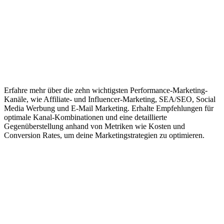
Erfahre mehr über die zehn wichtigsten Performance-Marketing-
Kanäle, wie Affiliate- und Influencer-Marketing, SEA/SEO, Social
Media Werbung und E-Mail Marketing. Erhalte Empfehlungen für
optimale Kanal-Kombinationen und eine detaillierte
Gegenüberstellung anhand von Metriken wie Kosten und
Conversion Rates, um deine Marketingstrategien zu optimieren.
Impressum
|
Datenschutzerklärung
|
AGB
|
Cookie‑Richtlinie
(EU)
© 2026 Social Performer. Alle Rechte vorbehalten.