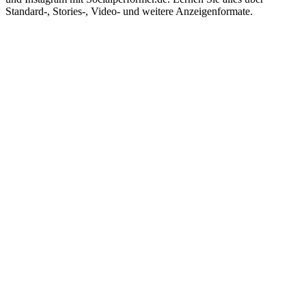
Standard-, Stories-, Video- und weitere Anzeigenformate.
Impressum
|
Datenschutzerklärung
|
AGB
|
Cookie‑Richtlinie
(EU)
© 2026 Social Performer. Alle Rechte vorbehalten.