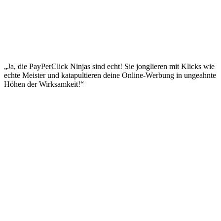
„Ja, die PayPerClick Ninjas sind echt! Sie jonglieren mit Klicks wie
echte Meister und katapultieren deine Online-Werbung in ungeahnte
Höhen der Wirksamkeit!“
Impressum
|
Datenschutzerklärung
|
AGB
|
Cookie‑Richtlinie
(EU)
© 2026 Social Performer. Alle Rechte vorbehalten.