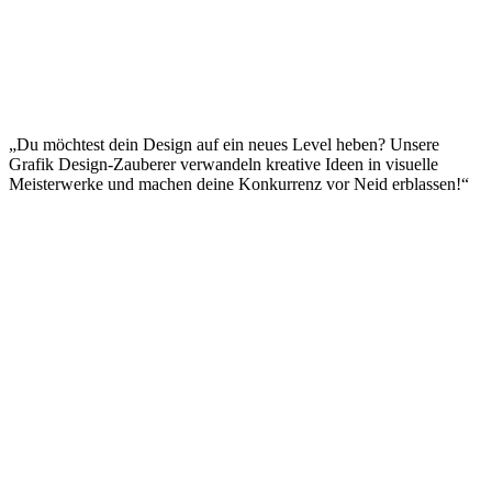
„Du möchtest dein Design auf ein neues Level heben? Unsere
Grafik Design-Zauberer verwandeln kreative Ideen in visuelle
Meisterwerke und machen deine Konkurrenz vor Neid erblassen!“
Impressum
|
Datenschutzerklärung
|
AGB
|
Cookie‑Richtlinie (EU)
© 2026 Social Performer. Alle Rechte vorbehalten.